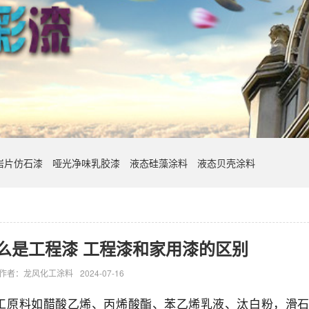
岩片仿石漆
哑光净味乳胶漆
液态硅藻涂料
液态贝壳涂料
么是工程漆 工程漆和家用漆的区别
作者：龙风化工涂料
2024-07-16
工原料如醋酸乙烯、丙烯酸酯、苯乙烯乳液、汰白粉，滑