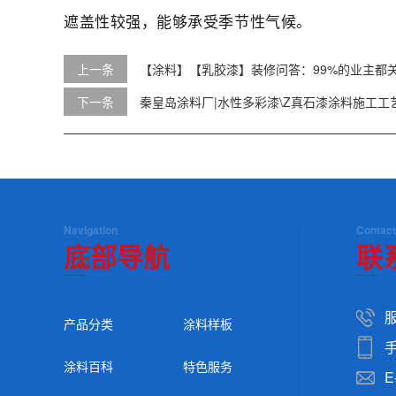
遮盖性较强，能够承受季节性气候。
上一条
【涂料】【乳胶漆】装修问答：99%的业主都
下一条
秦皇岛涂料厂|水性多彩漆\Z真石漆涂料施工工
Navigation
Contact
底部导航
联
服
产品分类
涂料样板
手
涂料百科
特色服务
E