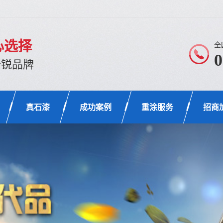
心选择
全
0
新锐品牌
真石漆
成功案例
重涂服务
招商