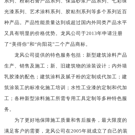
系列、粉刷石膏产品系列、保温砂浆产品系列、七彩珠
光漆系列、艺术涂料系列、胶粘剂系列等多个系列近百
种
产品。产品性能质量达到或超过国
内
外同类产品水平
又具有明显的价格优势。
龙风
公司于
2013年申请注册
了“美得你”和“向阳花”
二
个产品商标。
龙风
公司提供的特色服务包括：新型建筑涂料产品
生产、销售及施工；新、旧建筑物的涂装设计；内外墙
乳胶漆的配色；建筑涂料及腻子粉的定制或代加工；建
筑涂装工的标准化施工培训；水性工业漆的定制和代加
工；各种新型涂料施工所需专用工具
定制
等多种特色服
务。
为了更好地保障施工质量和售后服务，最大限度的
满足客户的需要，
龙风公司
在
2005年就成立了自己的装