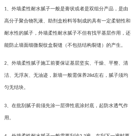
、外墙柔性耐水腻子一般是膏状或者是双组分产品，是由
1
高分子聚合物乳液、助剂盒粉料等制成的具有一定柔韧性和
耐水性的腻子，外墙柔性耐水腻子不但有找平基层作用，还
能防止墙面细微裂纹盒裂缝（不包括结构裂缝）的产生。
、外墙柔性腻子施工前要保证基层坚实、干燥、平整、清
2
洁、无浮灰、无油迹，新墙一般需保养
左右，腻子须均
28d
匀无结块。
、在批刮腻子前须先涂一层弹性底涂封底，起防水透气作
3
用。
、外墙柔性耐水腻子一般需要刮涂
遍，在刮下一遍时要