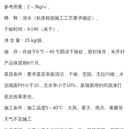
参考用量：
2
～
3kg/
㎡。
稀
释：清水（粘度根据施工工艺要求确定）。
干燥时间：
4
小时（表干）。
净
含
量：
25 kg/
袋。
储
存：存放于
0 ℃
～
40 ℃
阴凉干燥处，密封保存，未开封
产品保质期
6
个月。
基层条件：要求基层表面清洁、干燥、坚固、无玷污物，水
泥墙面
PH
小于
10
，含水率小于
10%
，新墙面用封闭底漆打
底后效果更佳。
施工条件：施工温度
5
～
40°C
，大风、雾天、雨天、雾霾等
天气不宜施工