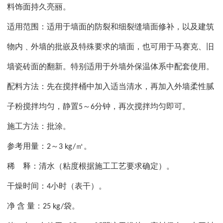
料饰面持久亮丽。
适用范围：适用于墙面的防裂和细裂缝墙面修补，以及建筑
物内﹑外墙的批嵌及特殊要求的墙面，也可用于马赛克、旧
墙瓷砖面的翻新。特别适用于外墙外保温体系中配套使用。
配料方法：先在搅拌桶中加入适当清水，再加入外墙柔性腻
子粉搅拌均匀，静置
～
分钟，再次搅拌均匀即可。
5
6
施工方法：批涂。
参考用量：
～
㎡。
2
3 kg/
稀
释：清水（粘度根据施工工艺要求确定）。
干燥时间：
小时（表干）。
4
净
含
量：
袋。
25 kg/