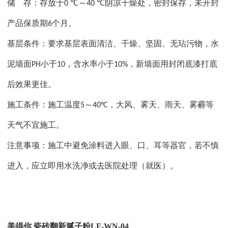
储
存：存放于
～
阴凉干燥处，密封保存，未开封
0 ℃
40 ℃
产品保质期
个月。
6
基层条件：要求基层表面清洁、干燥、坚固、无玷污物，水
泥墙面
小于
，含水率小于
，新墙面用封闭底漆打底
PH
10
10%
后效果更佳。
施工条件：施工温度
～
，大风、雾天、雨天、雾霾等
5
40°C
天气不宜施工。
注意事项：施工中避免涂料进入眼、口、耳等器官，若不慎
进入，应立即用水洗净或去医院处理（就医）。
美得你
瓷砖翻新腻子粉
LF-WN-04