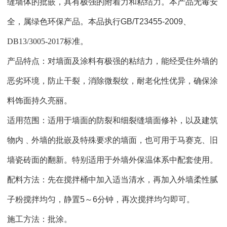
缝墙体的批嵌，具有极强的附着力和粘结力。本产品无毒安
全，属绿色环保产品。本品执行
GB/T23455-2009
、
DB13/3005-2017
标准。
产品特点：对墙面及涂料有极强的粘结力，能经受住外墙的
恶劣环境，防止干裂，消除微裂纹，耐老化性优异，确保涂
料饰面持久亮丽。
适用范围：适用于墙面的防裂和细裂缝墙面修补，以及建筑
物内﹑外墙的批嵌及特殊要求的墙面，也可用于马赛克、旧
墙瓷砖面的翻新。特别适用于外墙外保温体系中配套使用。
配料方法：先在搅拌桶中加入适当清水，再加入外墙柔性腻
子粉搅拌均匀，静置
5
～
6
分钟，再次搅拌均匀即可。
施工方法：批涂。