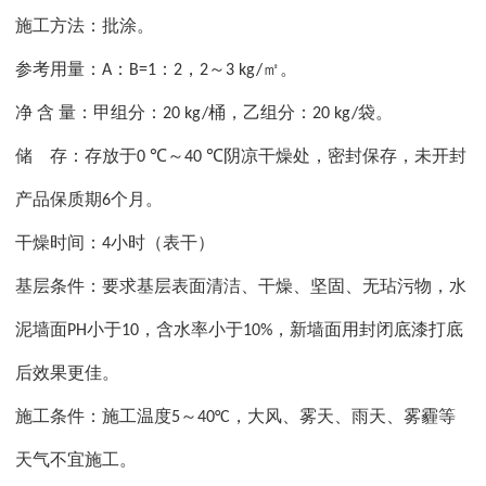
施工方法：批涂。
参考用量：
：
：
，
～
㎡。
A
B=1
2
2
3 kg/
净
含
量：甲组分：
桶，乙组分：
袋。
20 kg/
20 kg/
储
存：存放于
～
阴凉干燥处，密封保存，未开封
0 ℃
40 ℃
产品保质期
个月。
6
干燥时间：
小时（表干）
4
基层条件：要求基层表面清洁、干燥、坚固、无玷污物，水
泥墙面
小于
，含水率小于
，新墙面用封闭底漆打底
PH
10
10%
后效果更佳。
施工条件：施工温度
～
，大风、雾天、雨天、雾霾等
5
40°C
天气不宜施工。