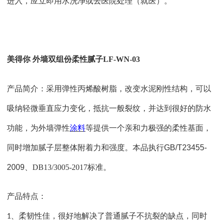
进入，应立即用水洗净或去医院处理（就医）。
美得你
外墙双组份柔性腻子
LF-WN-03
产品简介：采用弹性丙烯酸树脂，改变水泥刚性结构，可以
吸纳轻微垂直应力变化，抵抗一般裂纹，并达到很好的防水
功能，为外墙弹性
涂料
等提供一个亲和力极强的柔性基面，
同时增加腻子层整体附着力和强度。
本品执行
GB/T23455-
2009
、
DB13/3005-2017
标准。
产品特点：
、柔韧性佳，很好地解决了普通腻子不抗裂的缺点，同时
1