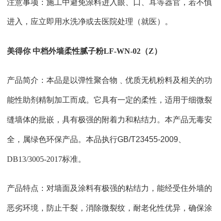
注意事项：施工中避免涂料进入眼、口、耳等器官，若不慎
进入，应立即用水洗净或去医院处理（就医）。
美得你
中档外墙柔性腻子粉
LF-WN-02（Z）
产品简介：本品是以弹性聚合物﹑优质无机粉料及相关的功
能性助剂精制加工而成。它具有一定的柔性，适用于细微裂
缝墙体的批嵌，具有极强的附着力和粘结力。本产品无毒安
全，属绿色环保产品。
本品执行
GB/T23455-2009
、
DB13/3005-2017
标准。
产品特点：对墙面及涂料有极强的粘结力，能经受住外墙的
恶劣环境，防止干裂，消除微裂纹，耐老化性优异，确保涂