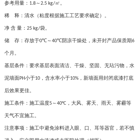
参考用量：
～
㎡。
1.8
2.5 kg/
稀
释：清水（粘度根据施工工艺要求确定）。
净
含
量：
袋。
25 kg/
储
存：存放于
～
阴凉干燥处，未开封产品保质期
0℃
40℃
6
个月。
基层条件：要求基层表面清洁、干燥、坚固、无玷污物，水
泥墙面
小于
，含水率小于
，新墙面用封闭底漆打底
PH
10
10%
后效果更佳。
施工条件：施工温度
～
，大风、雾天、雨天、雾霾等
5
40°C
天气不宜施工。
注意事项：施工中避免涂料进入眼、口、耳等器官，若不慎