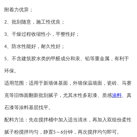
附着力优异；
、批刮随意，施工性优良；
2
、干燥过程收缩性小，平整性好；
3
、防水性能好，耐久性好；
4
、不含建筑胶水类的甲醛成分和汞、铅等重金属，有利于
5
环保。
适用范围：适用于新墙体基面，外墙保温墙面，瓷砖、马赛
克等旧饰面翻新批刮腻子，尤其水性多彩漆、质感
涂料
、真
石漆等涂料基层找平。
配料方法：先在搅拌桶中加入适当清水，再加入双组份柔性
腻子粉搅拌均匀，静置
～
分钟，再次搅拌均匀即可。
5
6