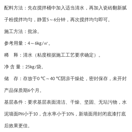
配料方法：先在搅拌桶中加入适当清水，再加入瓷砖翻新腻
子粉搅拌均匀，静置
～
分钟，再次搅拌均匀即可。
5
6
施工方法：批涂。
参考用量：
～
㎡。
4
6kg/
稀
释：清水（粘度根据施工工艺要求确定）。
净
含
量：
袋。
25kg/
储
存：存放于
～
阴凉干燥处，密封保存，未开封
0 ℃
40 ℃
产品保质期
个月。
6
基层条件：要求基层表面清洁、干燥、坚固、无玷污物，水
泥墙面
小于
，含水率小于
，新墙面用封闭底漆打底
PH
10
10%
后效果更佳。