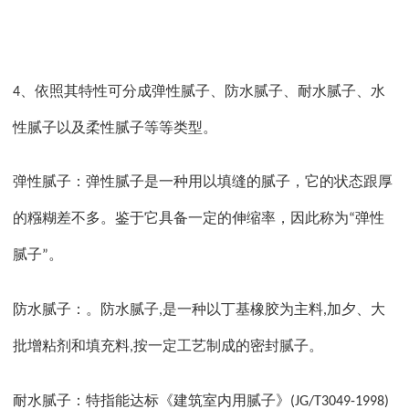
、依照其特性可分成弹性腻子、防水腻子、耐水腻子、水
4
性腻子以及柔性腻子等等类型。
弹性腻子：弹性腻子是一种用以填缝的腻子，它的状态跟厚
的糨糊差不多。鉴于它具备一定的伸缩率，因此称为
弹性
“
腻子
。
”
防水腻子：。防水腻子
是一种以丁基橡胶为主料
加夕、大
,
,
批增粘剂和填充料
按一定工艺制成的密封腻子。
,
耐水腻子：特指能达标《建筑室内用腻子》
(JG/T3049-1998)